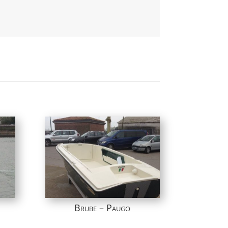
Brube – Paugo