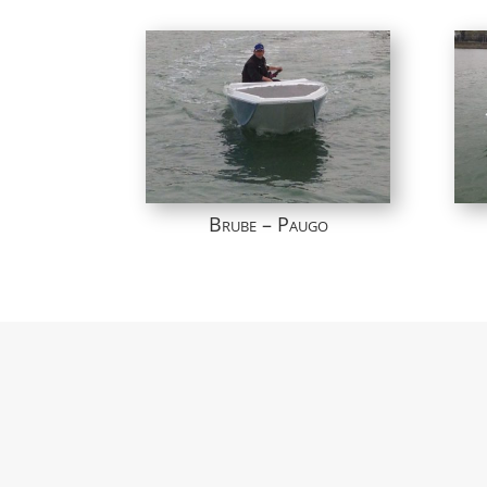
Brube – Paugo