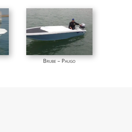
Brube – Paugo