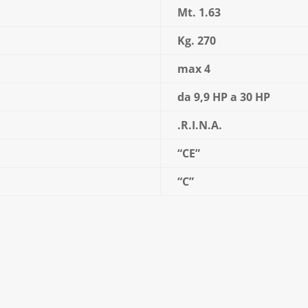
Mt. 1.63
Kg. 270
max 4
da 9,9 HP a 30 HP
.R.I.N.A.
“CE”
“C”