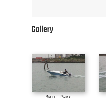
Gallery
Brube – Paugo