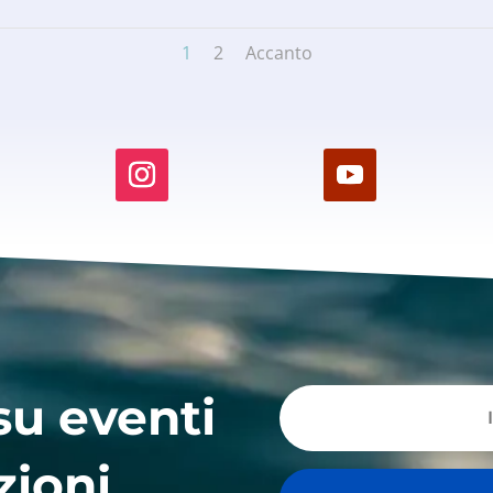
1
2
Accanto
su eventi
zioni