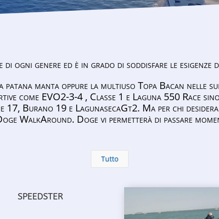
di ogni genere ed è in grado di soddisfare le esigenze d
e la patana manta oppure la multiuso Topa Bacan nelle 
tive come EVO2-3-4 , Classe 1 e Laguna 550 Race sino 
se 17, Burano 19 e LagunasecaGt2. Ma per chi desidera v
oge WalkAround. Doge vi permetterà di passare moment
Tutto
SPEEDSTER