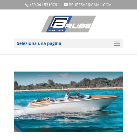
+39 041 5310761
BRUBESAS@GMAIL.COM
Seleziona una pagina